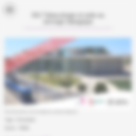
Cookies management panel
DIU Tabacologie et aide au
sevrage tabagique
Evènements et formations universitaires
Type : Présentiel
Durée : 79h00